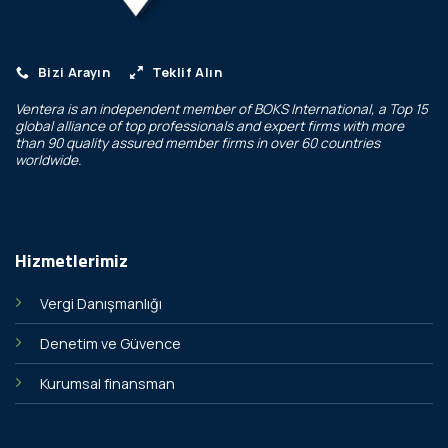
Bizi Arayın
Teklif Alın
Ventera is an independent member of
BOKS International
, a Top 15
global alliance of top professionals and expert firms with more
than 90 quality assured member firms in over 60 countries
worldwide.
Hizmetlerimiz
Vergi Danışmanlığı
Denetim ve Güvence
Kurumsal finansman