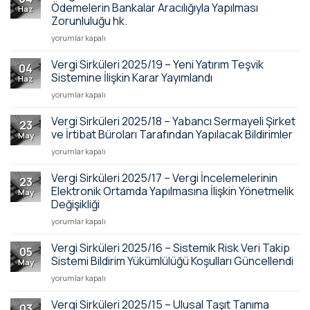
–
Ödemelerin Bankalar Aracılığıyla Yapılması
Haz
01/07/2025
Zorunluluğu hk.
Tarihi
Vergi Sirküleri
İtibariyle
yorumlar kapalı
2025/21
Elektronik
–
Ortamda
Vergi Sirküleri 2025/19 – Yeni Yatırım Teşvik
04
Ücret,
Tutulacak
Sistemine İlişkin Karar Yayımlandı
Haz
Prim
Defterler
Vergi Sirküleri 2025/19
yorumlar kapalı
ve
Hk.
–
Benzeri
için
Yeni
Vergi Sirküleri 2025/18 – Yabancı Sermayeli Şirket
Ödemelerin
23
Yatırım
Bankalar
ve İrtibat Büroları Tarafından Yapılacak Bildirimler
May
Teşvik
Aracılığıyla
Vergi
yorumlar kapalı
Sistemine
Yapılması
Sirküleri
İlişkin
Zorunluluğu
2025/18
Vergi Sirküleri 2025/17 – Vergi İncelemelerinin
Karar
hk.
23
–
Yayımlandı
Elektronik Ortamda Yapılmasına İlişkin Yönetmelik
için
May
Yabancı
için
Değişikliği
Sermayeli
Vergi Sirküleri
Şirket
yorumlar kapalı
2025/17
ve
–
İrtibat
Vergi Sirküleri 2025/16 – Sistemik Risk Veri Takip
05
Vergi İncelemelerinin
Büroları
Sistemi Bildirim Yükümlülüğü Koşulları Güncellendi
May
Elektronik
Tarafından
Vergi Sirküleri 2025/16
yorumlar kapalı
Ortamda
Yapılacak
–
Yapılmasına
Bildirimler
Sistemik
Vergi Sirküleri 2025/15 – Ulusal Taşıt Tanıma
İlişkin
için
03