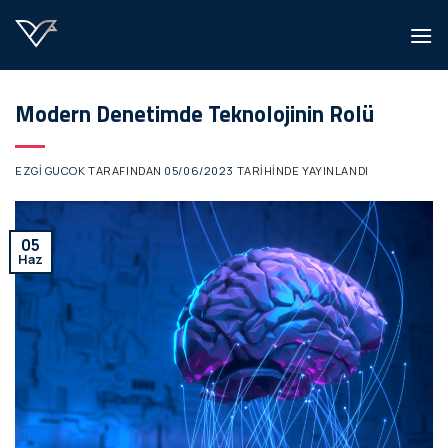
İçeriğe
atla
Modern Denetimde Teknolojinin Rolü
EZGI GUCOK
TARAFINDAN
05/06/2023
TARIHINDE YAYINLANDI
05
Haz