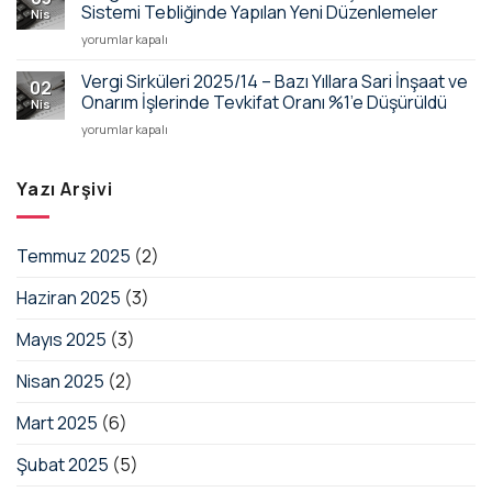
Risk
Yönetmelik
Sistemi Tebliğinde Yapılan Yeni Düzenlemeler
Nis
Veri
Değişikliği
Vergi
yorumlar kapalı
Takip
için
Sirküleri
Sistemi
2025/15
Vergi Sirküleri 2025/14 – Bazı Yıllara Sari İnşaat ve
Bildirim
02
–
Yükümlülüğü
Onarım İşlerinde Tevkifat Oranı %1’e Düşürüldü
Nis
Ulusal
Koşulları
Vergi
yorumlar kapalı
Taşıt
Güncellendi
Sirküleri
Tanıma
için
2025/14
Sistemi
–
Yazı Arşivi
Tebliğinde
Bazı
Yapılan
Yıllara
Yeni
Sari
Düzenlemeler
Temmuz 2025
(2)
İnşaat
için
ve
Haziran 2025
(3)
Onarım
İşlerinde
Tevkifat
Mayıs 2025
(3)
Oranı
%1’e
Nisan 2025
(2)
Düşürüldü
için
Mart 2025
(6)
Şubat 2025
(5)