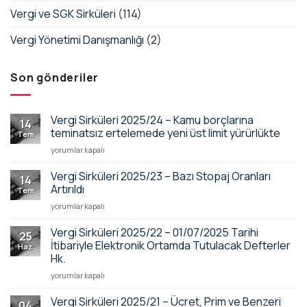
Vergi ve SGK Sirküleri
(114)
Vergi Yönetimi Danışmanlığı
(2)
Son gönderiler
Vergi Sirküleri 2025/24 – Kamu borçlarına
14
teminatsız ertelemede yeni üst limit yürürlükte
Tem
Vergi
yorumlar kapalı
Sirküleri
2025/24
Vergi Sirküleri 2025/23 – Bazı Stopaj Oranları
14
–
Artırıldı
Tem
Kamu
Vergi
yorumlar kapalı
borçlarına
Sirküleri
teminatsız
2025/23
Vergi Sirküleri 2025/22 – 01/07/2025 Tarihi
ertelemede
25
–
yeni
İtibariyle Elektronik Ortamda Tutulacak Defterler
Haz
Bazı
üst
Hk.
Stopaj
limit
Vergi
Oranları
yorumlar kapalı
yürürlükte
Sirküleri
Artırıldı
için
2025/22
için
Vergi Sirküleri 2025/21 – Ücret, Prim ve Benzeri
04