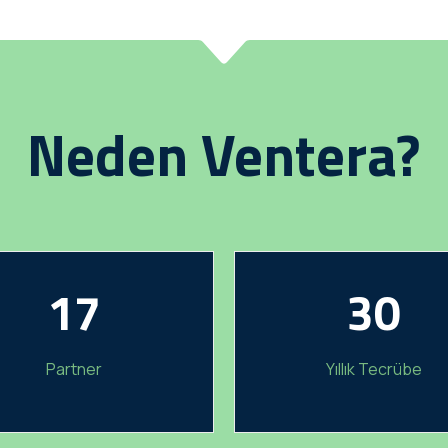
Neden Ventera?
17
30
Partner
Yıllık Tecrübe