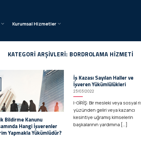
e
Kurumsal Hizmetler
KATEGORI ARŞIVLERI:
BORDROLAMA HIZMETI
İş Kazası Sayılan Haller ve
İşveren Yükümlülükleri
23/03/2022
I-GİRİŞ: Bir mesleki veya sosyal r
yüzünden geliri veya kazancı
kesintiye uğramış kimselerin
ik Bildirme Kanunu
başkalarının yardımına [...]
amında Hangi İşverenler
irim Yapmakla Yükümlüdür?