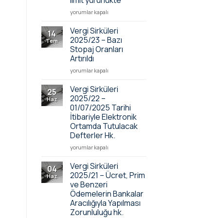
limit yürürlükte
Vergi
yorumlar kapalı
Sirküleri
2025/24
Vergi Sirküleri
14
–
2025/23 – Bazı
Tem
Kamu
Stopaj Oranları
borçlarına
Artırıldı
teminatsız
ertelemede
Vergi
yorumlar kapalı
yeni
Sirküleri
üst
2025/23
Vergi Sirküleri
25
limit
–
2025/22 –
Haz
yürürlükte
Bazı
01/07/2025 Tarihi
için
Stopaj
İtibariyle Elektronik
Oranları
Ortamda Tutulacak
Artırıldı
Defterler Hk.
için
Vergi
yorumlar kapalı
Sirküleri
2025/22
Vergi Sirküleri
04
–
2025/21 – Ücret, Prim
Haz
01/07/2025
ve Benzeri
Tarihi
Ödemelerin Bankalar
İtibariyle
Aracılığıyla Yapılması
Elektronik
Zorunluluğu hk.
Ortamda