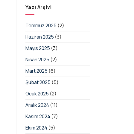
2025/14
Düzenlemeler
–
Yazı Arşivi
için
Bazı
Yıllara
Sari
Temmuz 2025
(2)
İnşaat
ve
Haziran 2025
(3)
Onarım
İşlerinde
Tevkifat
Mayıs 2025
(3)
Oranı
%1’e
Nisan 2025
(2)
Düşürüldü
için
Mart 2025
(6)
Şubat 2025
(5)
Ocak 2025
(2)
Aralık 2024
(11)
Kasım 2024
(7)
Ekim 2024
(5)