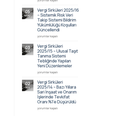
yorumlar kapalı
Tarafından
2025/17
Yapılacak
–
Vergi Sirküleri 2025/16
05
Bildirimler
Vergi İncelemelerinin
– Sistemik Risk Veri
May
için
Elektronik
Takip Sistemi Bildirim
Ortamda
Yükümlülüğü Koşulları
Yapılmasına
Güncellendi
İlişkin
Yönetmelik
Vergi Sirküleri 2025/16
yorumlar kapalı
Değişikliği
–
için
Sistemik
Vergi Sirküleri
03
Risk
2025/15 – Ulusal Taşıt
Nis
Veri
Tanıma Sistemi
Takip
Tebliğinde Yapılan
Sistemi
Yeni Düzenlemeler
Bildirim
Yükümlülüğü
Vergi
yorumlar kapalı
Koşulları
Sirküleri
Güncellendi
2025/15
Vergi Sirküleri
02
için
–
2025/14 – Bazı Yıllara
Nis
Ulusal
Sari İnşaat ve Onarım
Taşıt
İşlerinde Tevkifat
Tanıma
Oranı %1’e Düşürüldü
Sistemi
Tebliğinde
Vergi
yorumlar kapalı
Yapılan
Sirküleri
Yeni