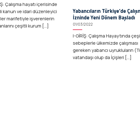
İŞ: Çalışma hayatı içerisinde
Yabancıların Türkiye’de Çalı
li kanun ve idari düzenleyici
İzninde Yeni Dönem Başladı
ler marifetiyle işverenlerin
01/03/2022
anlarını çeşitli kurum [...]
I-GİRİŞ: Çalışma Hayaytında çeşit
sebeplerle ülkemizde çalışması
gereken yabancı uyrukluların (T
vatandaşı olup da İçişleri [...]