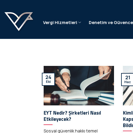
İçeriğe
atla
Vergi Hizmetleri
Denetim ve Güvenc
24
21
Eki
Haz
EYT Nedir? Şirketleri Nasıl
Kiml
Etkileyecek?
Kaps
Bild
Sosyal güvenlik hakkı temel