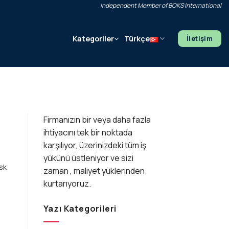
Independent Member of BOKS International
Türkçe
Kategoriler
İletişim
Firmanızın bir veya daha fazla
ihtiyacını tek bir noktada
karşılıyor, üzerinizdeki tüm iş
yükünü üstleniyor ve sizi
isk
zaman , maliyet yüklerinden
kurtarıyoruz.
Yazı Kategorileri