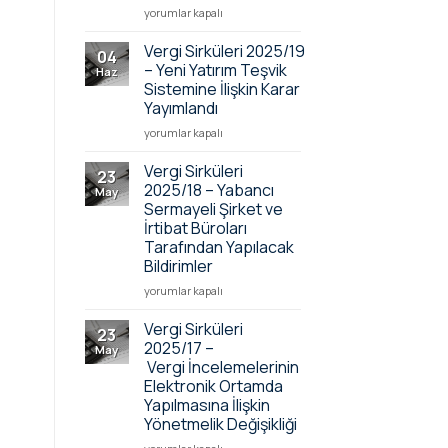
Tutulacak
Vergi Sirküleri
yorumlar kapalı
Defterler
2025/21
Hk.
–
Vergi Sirküleri 2025/19
04
için
Ücret,
– Yeni Yatırım Teşvik
Haz
Prim
Sistemine İlişkin Karar
ve
Yayımlandı
Benzeri
Ödemelerin
Vergi Sirküleri 2025/19
yorumlar kapalı
Bankalar
–
Aracılığıyla
Yeni
Vergi Sirküleri
23
Yapılması
Yatırım
2025/18 – Yabancı
May
Zorunluluğu
Teşvik
Sermayeli Şirket ve
hk.
Sistemine
İrtibat Büroları
için
İlişkin
Tarafından Yapılacak
Karar
Bildirimler
Yayımlandı
için
Vergi
yorumlar kapalı
Sirküleri
2025/18
Vergi Sirküleri
23
–
2025/17 –
May
Yabancı
Vergi İncelemelerinin
Sermayeli
Elektronik Ortamda
Şirket
Yapılmasına İlişkin
ve
Yönetmelik Değişikliği
İrtibat
Büroları
Vergi Sirküleri