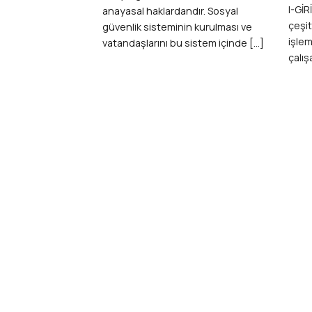
I-GİR
anayasal haklardandır. Sosyal
çeşit
güvenlik sisteminin kurulması ve
işlem
vatandaşlarını bu sistem içinde [...]
çalış