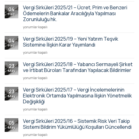
Sirküleri
Artırıldı
için
2025/22
için
Vergi Sirküleri 2025/21 – Ücret, Prim ve Benzeri
04
–
Ödemelerin Bankalar Aracılığıyla Yapılması
Haz
01/07/2025
Zorunluluğu hk.
Tarihi
Vergi Sirküleri
İtibariyle
yorumlar kapalı
2025/21
Elektronik
–
Ortamda
Vergi Sirküleri 2025/19 – Yeni Yatırım Teşvik
04
Ücret,
Tutulacak
Sistemine İlişkin Karar Yayımlandı
Haz
Prim
Defterler
Vergi Sirküleri 2025/19
yorumlar kapalı
ve
Hk.
–
Benzeri
için
Yeni
Vergi Sirküleri 2025/18 – Yabancı Sermayeli Şirket
Ödemelerin
23
Yatırım
Bankalar
ve İrtibat Büroları Tarafından Yapılacak Bildirimler
May
Teşvik
Aracılığıyla
Vergi
yorumlar kapalı
Sistemine
Yapılması
Sirküleri
İlişkin
Zorunluluğu
2025/18
Vergi Sirküleri 2025/17 – Vergi İncelemelerinin
Karar
hk.
23
–
Yayımlandı
Elektronik Ortamda Yapılmasına İlişkin Yönetmelik
için
May
Yabancı
için
Değişikliği
Sermayeli
Vergi Sirküleri
Şirket
yorumlar kapalı
2025/17
ve
–
İrtibat
Vergi Sirküleri 2025/16 – Sistemik Risk Veri Takip
05
Vergi İncelemelerinin
Büroları
Sistemi Bildirim Yükümlülüğü Koşulları Güncellendi
May
Elektronik
Tarafından
Vergi Sirküleri 2025/16
yorumlar kapalı
Ortamda
Yapılacak