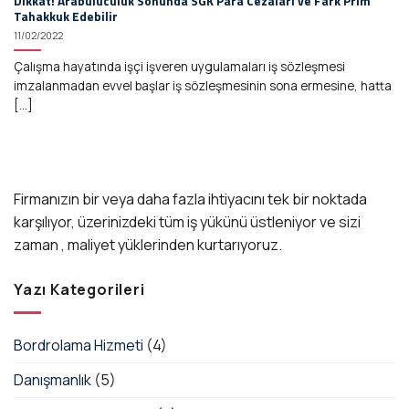
Dikkat! Arabuluculuk Sonunda SGK Para Cezaları ve Fark Prim
Tahakkuk Edebilir
11/02/2022
Çalışma hayatında işçi işveren uygulamaları iş sözleşmesi
imzalanmadan evvel başlar iş sözleşmesinin sona ermesine, hatta
[...]
Firmanızın bir veya daha fazla ihtiyacını tek bir noktada
karşılıyor, üzerinizdeki tüm iş yükünü üstleniyor ve sizi
zaman , maliyet yüklerinden kurtarıyoruz.
Yazı Kategorileri
Bordrolama Hizmeti
(4)
Danışmanlık
(5)