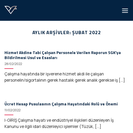
İçeriğe
atla
AYLIK ARŞIVLER:
ŞUBAT 2022
Hizmet Akdine Tabi Çalışan Personele Verilen Raporun SGK’ya
Bildirilmesi Usul ve Esasları
28/02/2022
Çalışma hayatında bir işverene hizmet akdi ile çalışan
personelin/sigortalının gerek hastalık gerek analık gerekse iş [...]
Ücret Hesap Pusulasının Çalışma Hayatındaki Rolü ve Önemi
11/02/2022
I-GİRİŞ Çalışma hayatı ve endüstriyel ilişkileri düzenleyen İş
Kanunu ve ilgili idari düzenleyici işlemler (Tüzük, [...]