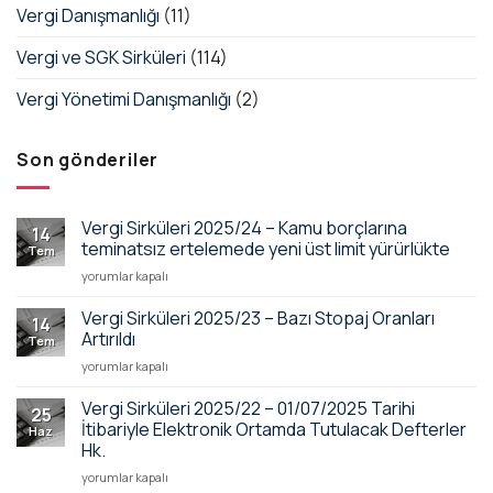
Vergi Danışmanlığı
(11)
Vergi ve SGK Sirküleri
(114)
Vergi Yönetimi Danışmanlığı
(2)
Son gönderiler
Vergi Sirküleri 2025/24 – Kamu borçlarına
14
teminatsız ertelemede yeni üst limit yürürlükte
Tem
Vergi
yorumlar kapalı
Sirküleri
2025/24
Vergi Sirküleri 2025/23 – Bazı Stopaj Oranları
14
–
Artırıldı
Tem
Kamu
Vergi
yorumlar kapalı
borçlarına
Sirküleri
teminatsız
2025/23
Vergi Sirküleri 2025/22 – 01/07/2025 Tarihi
ertelemede
25
–
yeni
İtibariyle Elektronik Ortamda Tutulacak Defterler
Haz
Bazı
üst
Hk.
Stopaj
limit
Vergi
Oranları
yorumlar kapalı
yürürlükte