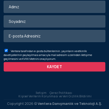
Ventera tarafından e-posta bültenlerinin, yayınların ve etkinlik
davetiyelerinin paylaşılması amacıyla mail adresim üzerinden iletişime
geçilmesini ve
KVKK Metnini
onaylıyorum.
İletişim
Çerez Politikası
Kişisel Verilerin Korunması ve Veri Gizlilik Bildirimi
Copyright 2026 ©
Ventera Danışmanlık ve Teknoloji A.Ş.