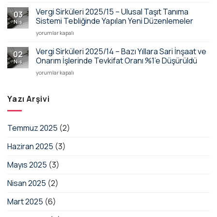
–
Yapılmasına
Bildirimler
Sistemik
Vergi Sirküleri 2025/15 – Ulusal Taşıt Tanıma
İlişkin
için
03
Risk
Yönetmelik
Sistemi Tebliğinde Yapılan Yeni Düzenlemeler
Nis
Veri
Değişikliği
Vergi
yorumlar kapalı
Takip
için
Sirküleri
Sistemi
2025/15
Vergi Sirküleri 2025/14 – Bazı Yıllara Sari İnşaat ve
Bildirim
02
–
Yükümlülüğü
Onarım İşlerinde Tevkifat Oranı %1’e Düşürüldü
Nis
Ulusal
Koşulları
Vergi
yorumlar kapalı
Taşıt
Güncellendi
Sirküleri
Tanıma
için
2025/14
Sistemi
–
Yazı Arşivi
Tebliğinde
Bazı
Yapılan
Yıllara
Yeni
Sari
Düzenlemeler
Temmuz 2025
(2)
İnşaat
için
ve
Haziran 2025
(3)
Onarım
İşlerinde
Tevkifat
Mayıs 2025
(3)
Oranı
%1’e
Nisan 2025
(2)
Düşürüldü
için
Mart 2025
(6)