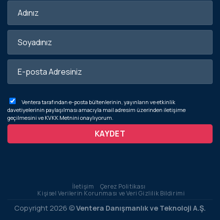
Ventera tarafından e-posta bültenlerinin, yayınların ve etkinlik
davetiyelerinin paylaşılması amacıyla mail adresim üzerinden iletişime
geçilmesini ve
KVKK Metnini
onaylıyorum.
İletişim
Çerez Politikası
Kişisel Verilerin Korunması ve Veri Gizlilik Bildirimi
Copyright 2026 ©
Ventera Danışmanlık ve Teknoloji A.Ş.