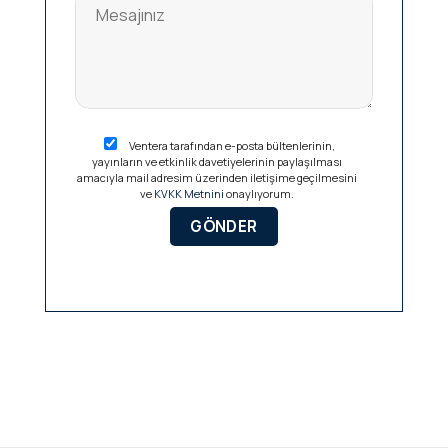
Ventera tarafından e-posta bültenlerinin,
yayınların ve etkinlik davetiyelerinin paylaşılması
amacıyla mail adresim üzerinden iletişime geçilmesini
ve
KVKK Metnini
onaylıyorum.